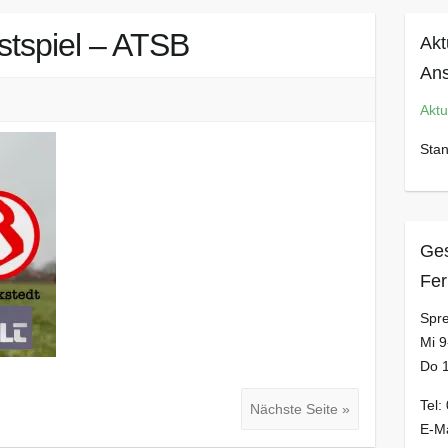
stspiel – ATSB
Akt
Ans
Aktu
Stan
Ges
Fer
Spre
Mi 9
Do 
Tel:
Nächste Seite »
E-Ma