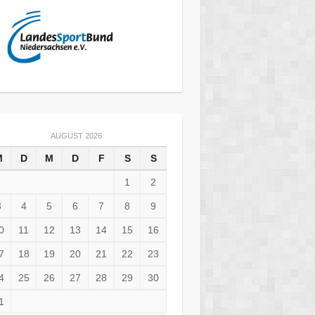
AUGUST 2026
M
D
M
D
F
S
S
1
2
3
4
5
6
7
8
9
0
11
12
13
14
15
16
7
18
19
20
21
22
23
4
25
26
27
28
29
30
1