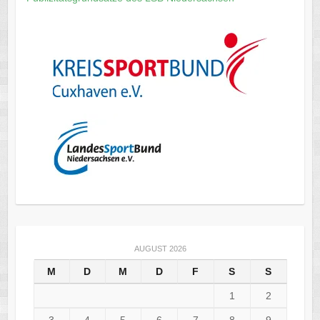
AUGUST 2026
M
D
M
D
F
S
S
1
2