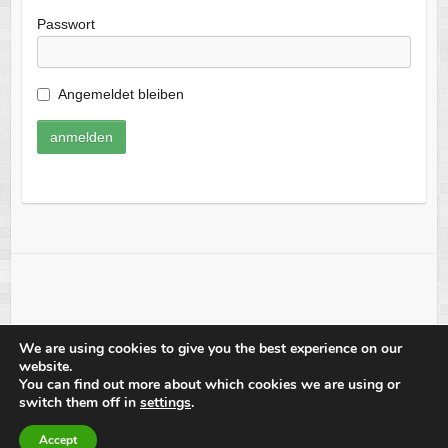
Passwort
Angemeldet bleiben
We are using cookies to give you the best experience on our
website.
Copyright © 2026
TV Langen Fussball
. Theme by
Colorlib
Powered by
You can find out more about which cookies we are using or
switch them off in
settings
.
WordPress
presented by goiny.com
Accept